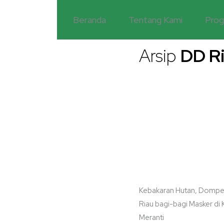
Lewati
Beranda
Tentang Kami
Pro
ke
konten
Arsip
DD R
Kebakaran Hutan, Dompe
Riau bagi-bagi Masker di
Meranti