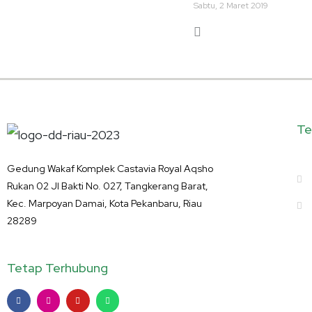
Sabtu, 2 Maret 2019
Te
Gedung Wakaf Komplek Castavia Royal Aqsho
Rukan 02
Jl Bakti No. 027, Tangkerang Barat,
Kec. Marpoyan Damai, Kota Pekanbaru, Riau
28289
Tetap Terhubung
F
I
Y
W
a
n
o
h
c
s
u
a