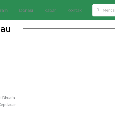
Search
Search
gram
Donasi
Kabar
Kontak
iau
t Dhuafa
 Kepulauan